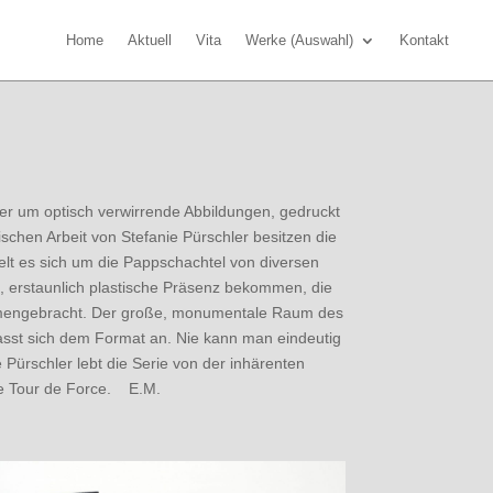
Home
Aktuell
Vita
Werke (Auswahl)
Kontakt
er um optisch verwirrende Abbildungen, gedruckt
ischen Arbeit von Stefanie Pürschler besitzen die
lt es sich um die Pappschachtel von diversen
e, erstaunlich plastische Präsenz bekommen, die
sammengebracht. Der große, monumentale Raum des
asst sich dem Format an. Nie kann man eindeutig
Pürschler lebt die Serie von der inhärenten
hte Tour de Force. E.M.