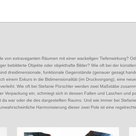
lle von extravaganten Räumen mit einer wackeligen Tiefenwirkung? Od
er bebilderte Objekte oder objekthafte Bilder? Wie oft bei der künstler
ind dreidimensionale, funktionale Gegenstände (genauer gesagt hande
ach einem Exkurs in die Bidimensionalität (im Druckvorgang), eine neu
n verleiht. Wie oft bei Stefanie Pürschler werden zwei Maßstäbe zu
der Verpackung ein, schmiegt sich in dessen Falten und Laschen und p
 da war oder die des dargestellten Raums. Und wie immer bei Stefanie 
 unwahrscheinliche Harmonisierung dieser zwei Pole ist eine regelrec