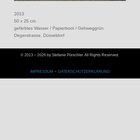
2013
50 x 25 cm
gefärbtes Wasser / Papierboot / Gehweggrün
Degerstrasse, Düsseldorf
© 2013 –
2026 by Stefanie Pürschler. All Rights Reserved.
IMPRESSUM
•
DATENSCHUTZERKLÄRUNG